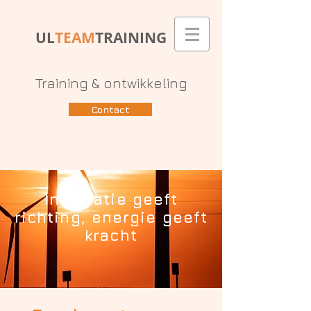
UL
TEAM
TRAINING
Training & ontwikkeling
Contact
Inspiratie geeft
richting, energie geeft
kracht