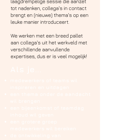
laagdrempelige sessie die aanzet
tot nadenken, collega's in contact
brengt en (nieuwe) thema's op een
leuke manier introduceert.
We werken met een breed pallet
aan collega's uit het werkveld met
verschillende aanvullende
expertises, dus er is veel mogelijk!
Als je...
medewerkers of teams wil
inspireren en uitdagen
een thema onder de aandacht
wil brengen
een bijeenkomst of teamdag
inhoud wil geven
een grotere groep
medewerkers wil bereiken
de ontwikkeling van