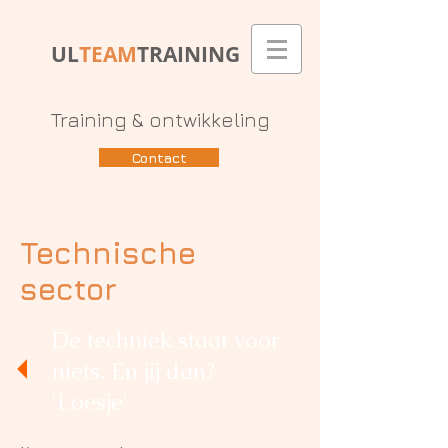
UL
TEAM
TRAINING
Training & ontwikkeling
Contact
Technische
sector
De techniek staat voor
niets. En jij dan?
'Loesje'