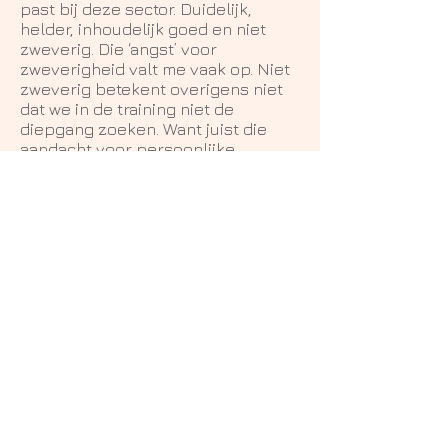
past bij deze sector. Duidelijk,
helder, inhoudelijk goed en niet
zweverig. Die ‘angst’ voor
zweverigheid valt me vaak op. Niet
zweverig betekent overigens niet
dat we in de training niet de
diepgang zoeken. Want juist die
aandacht voor persoonlijke
talenten en knelpunten in
communicatie met anderen maakt
de training zinvol en leuk en
praktisch toepasbaar.